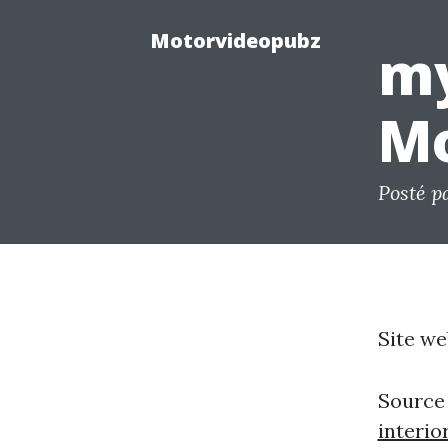
Motorvideopubz
my
Mo
Posté p
Site we
Source
interio