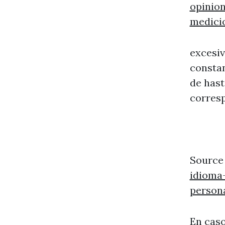
opinion
medici
excesi
consta
de hast
corresp
Source
idioma
persona
En caso