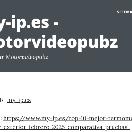
SITEM
-ip.es -
torvideopubz
ar Motorvideopubz
b :
my-ip.es
 :
https://www.my-ip.es/top-10-mejor-termom
r-exterior-febrero-2025-comparativa-pruebas-