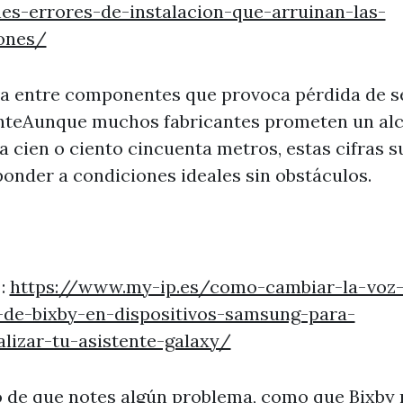
es-errores-de-instalacion-que-arruinan-las-
ones/
va entre componentes que provoca pérdida de s
nteAunque muchos fabricantes prometen un al
a cien o ciento cincuenta metros, estas cifras s
onder a condiciones ideales sin obstáculos.
 :
https://www.my-ip.es/como-cambiar-la-voz-
-de-bixby-en-dispositivos-samsung-para-
lizar-tu-asistente-galaxy/
 de que notes algún problema, como que Bixby 